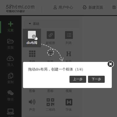
用户中心
新建页面
基础
元素
div布局
超链接
列表
页面
表格
标签
标题
导入
拖动div布局，创建一个框体（1/4）
媒体
上一步
下一步
复制
图像
图标
视频
微信
声音
二维码
字体