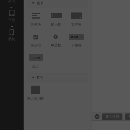
桌面
表单
平板
表单块
输入框
文本框
手机
多选框
单选框
下拉框
提交
其它
设计预浏图
复制代码